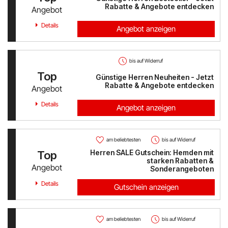
Austrian Airlines
Rabatte & Angebote entdecken
Angebot
Details
Angebot anzeigen
Mr Beam
ALPS RESORTS
bis auf Widerruf
Top
Yves Rocher
Günstige Herren Neuheiten - Jetzt
Rabatte & Angebote entdecken
Angebot
Thalia
Details
Angebot anzeigen
Douglas
am beliebtesten
bis auf Widerruf
Alle Shops anzeigen
Herren SALE Gutschein: Hemden mit
Top
starken Rabatten &
Angebot
Sonderangeboten
Details
Gutschein anzeigen
am beliebtesten
bis auf Widerruf