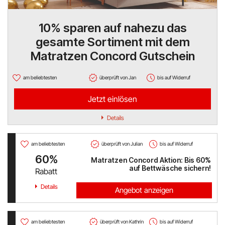
Hello Fresh
10% sparen auf nahezu das
gesamte Sortiment mit dem
Shop Apotheke
Matratzen Concord Gutschein
ABOUT YOU
am beliebtesten
überprüft von Jan
bis auf Widerruf
BALDUR
Jetzt einlösen
MediaMarkt
Details
Universal
am beliebtesten
überprüft von Julian
bis auf Widerruf
oeticket
60%
Matratzen Concord Aktion: Bis 60%
auf Bettwäsche sichern!
Rabatt
HUMANIC
Details
Angebot anzeigen
Ulla Popken
am beliebtesten
überprüft von Kathrin
bis auf Widerruf
Peek & Cloppenburg