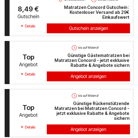
Austrian Airlines
Matratzen Concord Gutschein :
8,49 €
Kostenloser Versand ab 29€
Gutschein
Einkaufswert
Mr Beam
Details
Gutschein anzeigen
ALPS RESORTS
Yves Rocher
bis auf Widerruf
Günstige Gästematratzen bei
Top
Thalia
Matratzen Concord - jetzt exklusive
Angebot
Rabatte & Angebote sichern
Douglas
Details
Angebot anzeigen
Alle Shops anzeigen
bis auf Widerruf
Günstige Rückenstützende
Top
Matratzen bei Matratzen Concord -
jetzt exklusive Rabatte & Angebote
Angebot
sichern
Details
Angebot anzeigen