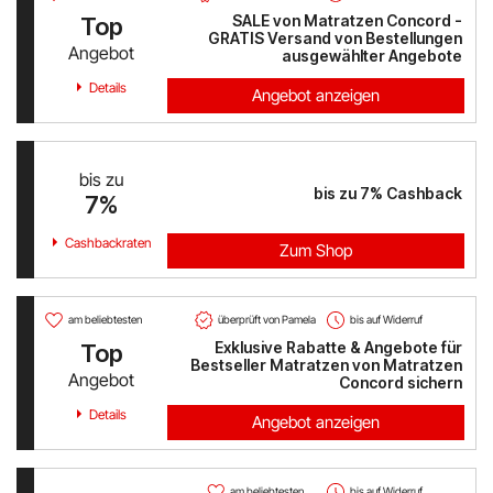
SALE von Matratzen Concord -
Top
GRATIS Versand von Bestellungen
PAGRO DISKONT
Angebot
ausgewählter Angebote
Details
Angebot anzeigen
Lounge by Zalando
xxxLutz
bis zu
bis zu
7%
Cashback
7%
OTTO
Cashbackraten
Zum Shop
BADER
Bosch Hausgeräte
am beliebtesten
überprüft von Pamela
bis auf Widerruf
Exklusive Rabatte & Angebote für
Top
EMP
Bestseller Matratzen von Matratzen
Angebot
Concord sichern
CAMP DAVID & SOCCX
Details
Angebot anzeigen
tink
am beliebtesten
bis auf Widerruf