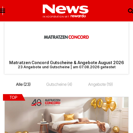
Brigitte Salzburg
Beste Gutscheine
Beste Angebote
Breuninger
Neueste Gutscheine
Neueste Angebote
Matratzen Concord Gutscheine & Angebote August 2026
23 Angebote und Gutscheine | am 07.08.2026 getestet
Matratzen Concord
Top Gutscheine
Top Angebote
Alle (23)
Gutscheine (4)
Angebote (19)
bonprix
Exklusive Gutscheine
Exklusive Angebote
TOP
Notino
Sonderaktionen
reifen.com
Lieferando