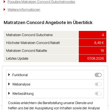
Populäre Matratzen Concord Gutscheincodes
Weitere Informationen
Matratzen Concord Angebote im Überblick
Matratzen Concord Gutscheine
4
Höchster Matratzen Concord Rabatt
8,49 €
Matratzen Concord Rabatte
19
Letztes Update
07.08.2026
Kategorien
Funktional
Haus & Garten
Schönes Wohnen
Webanalyse
Werbezählung
Cookies erleichtern die Bereitstellung unserer Dienste und
helfen uns bei der Ausspielung von Inhalten sowie der Analyse