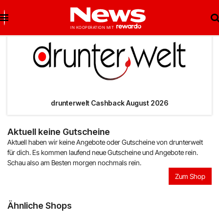
Brigitte Salzburg
Beste Gutscheine
Beste Angebote
Breuninger
Neueste Gutscheine
Neueste Angebote
drunterwelt Cashback August 2026
Matratzen Concord
Top Gutscheine
Top Angebote
Aktuell keine Gutscheine
Aktuell haben wir keine Angebote oder Gutscheine von drunterwelt
bonprix
Exklusive Gutscheine
Exklusive Angebote
für dich. Es kommen laufend neue Gutscheine und Angebote rein.
Schau also am Besten morgen nochmals rein.
Notino
Sonderaktionen
Zum Shop
reifen.com
Ähnliche Shops
Lieferando