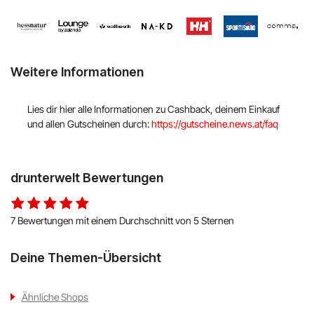
Hello Fresh
Shop Apotheke
Weitere Informationen
ABOUT YOU
Lies dir hier alle Informationen zu Cashback, deinem Einkauf
BALDUR
und allen Gutscheinen durch:
https://gutscheine.news.at/faq
MediaMarkt
drunterwelt Bewertungen
Universal
oeticket
7 Bewertungen mit einem Durchschnitt von 5 Sternen
HUMANIC
Deine Themen-Übersicht
Ulla Popken
Ähnliche Shops
Peek & Cloppenburg