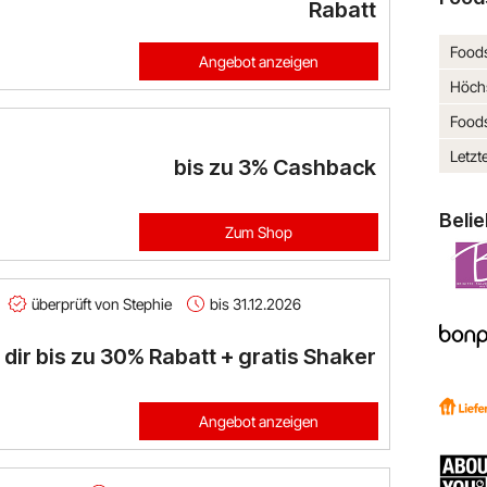
Rabatt
Foods
Angebot anzeigen
Höchs
Foods
Letzt
bis zu
3%
Cashback
Beli
Zum Shop
überprüft von Stephie
bis 31.12.2026
 dir bis zu 30% Rabatt + gratis Shaker
Angebot anzeigen