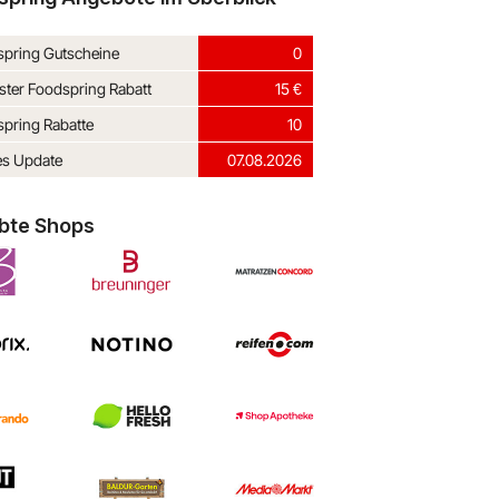
pring Gutscheine
0
ter Foodspring Rabatt
15 €
pring Rabatte
10
es Update
07.08.2026
ebte Shops