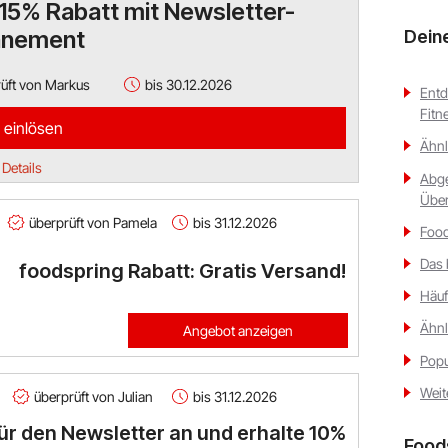
15% Rabatt mit Newsletter-
nement
Dein
üft von Markus
bis 30.12.2026
Entd
Fitn
 einlösen
Ähnl
Details
Abge
Über
überprüft von Pamela
bis 31.12.2026
Food
Das 
foodspring Rabatt: Gratis Versand!
Häuf
Ähnl
Angebot anzeigen
Popu
Weit
überprüft von Julian
bis 31.12.2026
ür den Newsletter an und erhalte 10%
Food