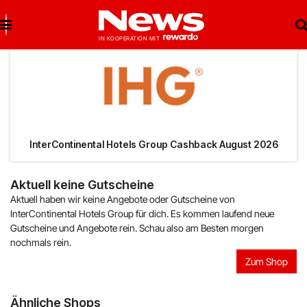
Brigitte Salzburg
Beste Gutscheine
Beste Angebote
Breuninger
Neueste Gutscheine
Neueste Angebote
InterContinental Hotels Group Cashback August 2026
Matratzen Concord
Top Gutscheine
Top Angebote
Aktuell keine Gutscheine
Aktuell haben wir keine Angebote oder Gutscheine von
bonprix
Exklusive Gutscheine
Exklusive Angebote
InterContinental Hotels Group für dich. Es kommen laufend neue
Gutscheine und Angebote rein. Schau also am Besten morgen
Notino
Sonderaktionen
nochmals rein.
Zum Shop
reifen.com
Lieferando
Ähnliche Shops