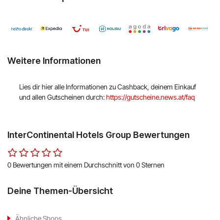
Hello Fresh
Shop Apotheke
Weitere Informationen
ABOUT YOU
BALDUR
Lies dir hier alle Informationen zu Cashback, deinem Einkauf
und allen Gutscheinen durch:
https://gutscheine.news.at/faq
MediaMarkt
Universal
InterContinental Hotels Group Bewertungen
oeticket
0 Bewertungen mit einem Durchschnitt von 0 Sternen
HUMANIC
Deine Themen-Übersicht
Ulla Popken
Ähnliche Shops
Peek & Cloppenburg