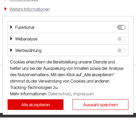
Weitere Informationen
PAGRO DISKONT
Kategorien
Funktional
Lounge by Zalando
Hotel, Ressort & Appartment
Reise & Urlaub
Webanalyse
xxxLutz
Werbezählung
OTTO
Cookies erleichtern die Bereitstellung unserer Dienste und
helfen uns bei der Ausspielung von Inhalten sowie der Analyse
BADER
ÜBER UNS
UNSER TEAM
FAQ
des Nutzerverhaltens. Mit dem Klick auf „Alle akzeptieren“
stimmst du der Verwendung von Cookies und anderen
REWARDO
KONTAKT
SHOPS
Bosch Hausgeräte
Tracking-Technologien zu.
SONDERAKTIONEN
KATEGORIEN
Mehr Informationen:
Datenschutz
,
Impressum
EMP
BESTE GUTSCHEINE
NEUESTE GUTSCHEINE
Alle akzeptieren
Auswahl speichern
TOP GUTSCHEINE
EXKLUSIVE GUTSCHEINE
CAMP DAVID & SOCCX
PRIVATSPHÄRE
IMPRESSUM
tink
DATENSCHUTZ
AGB