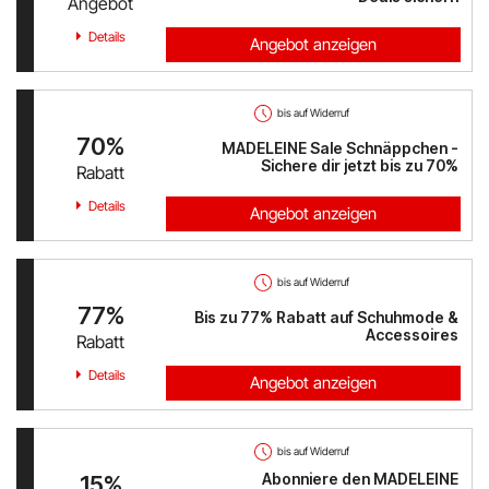
Angebot
Austrian Airlines
Details
Angebot anzeigen
Mr Beam
ALPS RESORTS
bis auf Widerruf
70%
MADELEINE Sale Schnäppchen -
Yves Rocher
Sichere dir jetzt bis zu 70%
Rabatt
Details
Angebot anzeigen
Thalia
Douglas
bis auf Widerruf
77%
Alle Shops anzeigen
Bis zu 77% Rabatt auf Schuhmode &
Accessoires
Rabatt
Details
Angebot anzeigen
bis auf Widerruf
Abonniere den MADELEINE
15%