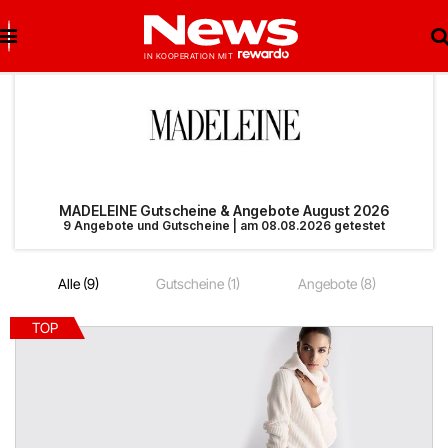
Brigitte Salzburg
Beste Gutscheine
Beste Angebote
Breuninger
Neueste Gutscheine
Neueste Angebote
MADELEINE Gutscheine & Angebote August 2026
9 Angebote und Gutscheine | am 08.08.2026 getestet
Matratzen Concord
Top Gutscheine
Top Angebote
Alle (9)
Gutscheine (1)
Angebote (8)
bonprix
Exklusive Gutscheine
Exklusive Angebote
TOP
Notino
Sonderaktionen
reifen.com
Lieferando