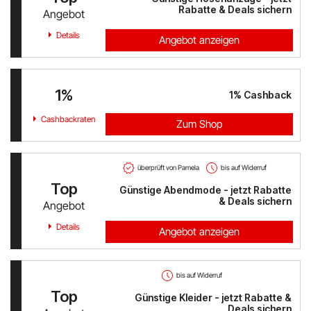
Rabatte & Deals sichern
Angebot
PAGRO DISKONT
Details
Angebot anzeigen
Lounge by Zalando
1%
xxxLutz
1%
Cashback
Cashbackraten
Zum Shop
OTTO
BADER
überprüft von Pamela
bis auf Widerruf
Top
Günstige Abendmode - jetzt Rabatte
Bosch Hausgeräte
& Deals sichern
Angebot
EMP
Details
Angebot anzeigen
CAMP DAVID & SOCCX
bis auf Widerruf
tink
Top
Günstige Kleider - jetzt Rabatte &
Deals sichern