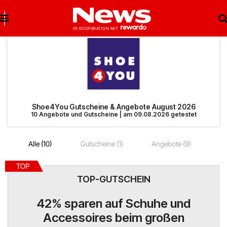
Brigitte Salzburg
Beste Gutscheine
Beste Angebote
Breuninger
Neueste Gutscheine
Neueste Angebote
Shoe4You Gutscheine & Angebote August 2026
10 Angebote und Gutscheine | am 09.08.2026 getestet
Matratzen Concord
Top Gutscheine
Top Angebote
Alle (10)
Gutscheine (1)
Angebote (9)
bonprix
Exklusive Gutscheine
Exklusive Angebote
TOP
Notino
Sonderaktionen
TOP-GUTSCHEIN
reifen.com
42% sparen auf Schuhe und
Accessoires beim großen
Lieferando