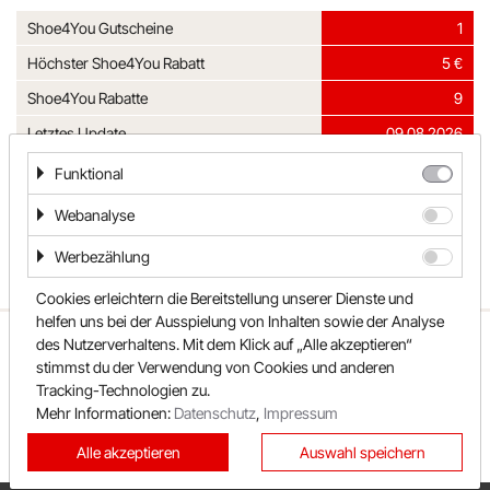
Shoe4You Gutscheine
1
Höchster Shoe4You Rabatt
5 €
Shoe4You Rabatte
9
Letztes Update
09.08.2026
Funktional
Kategorien
Webanalyse
Werbezählung
Cookies erleichtern die Bereitstellung unserer Dienste und
helfen uns bei der Ausspielung von Inhalten sowie der Analyse
ÜBER UNS
UNSER TEAM
FAQ
des Nutzerverhaltens. Mit dem Klick auf „Alle akzeptieren“
stimmst du der Verwendung von Cookies und anderen
REWARDO
KONTAKT
SHOPS
Tracking-Technologien zu.
SONDERAKTIONEN
KATEGORIEN
Mehr Informationen:
Datenschutz
,
Impressum
BESTE GUTSCHEINE
NEUESTE GUTSCHEINE
Alle akzeptieren
Auswahl speichern
TOP GUTSCHEINE
EXKLUSIVE GUTSCHEINE