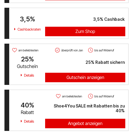
PAGRO DISKONT
3,5%
3,5%
Cashback
Lounge by Zalando
Cashbackraten
Zum Shop
xxxLutz
am beliebtesten
überprüft von Jan
bis auf Widerruf
OTTO
25%
25% Rabatt sichern
Gutschein
BADER
Details
Gutschein anzeigen
Bosch Hausgeräte
EMP
am beliebtesten
bis auf Widerruf
40%
Shoe4You SALE mit Rabatten bis zu
CAMP DAVID & SOCCX
40%
Rabatt
Details
tink
Angebot anzeigen