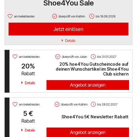
Shoe4You Sale
Hello Fresh
am beliebtesten
überprüft von Kathrin
bis 16.08.2026
Shop Apotheke
Jetzt einlösen
ABOUT YOU
Details
BALDUR
am beliebtesten
überprüft von Julian
bis 31.01.2027
20% hoe4You Gutscheincode auf
20%
MediaMarkt
deinen Wunschartikel im Shoe4You
Rabatt
Club sichern
Universal
Details
Angebot anzeigen
oeticket
am beliebtesten
überprüft von Kathrin
bis 28.02.2027
HUMANIC
5 €
Shoe4You 5€ Newsletter Rabatt
Rabatt
Ulla Popken
Details
Angebot anzeigen
Peek & Cloppenburg