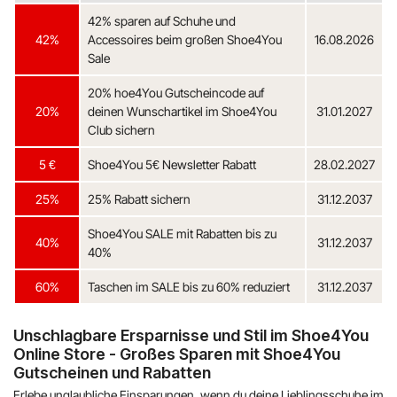
42% sparen auf Schuhe und
42%
Accessoires beim großen Shoe4You
16.08.2026
Sale
20% hoe4You Gutscheincode auf
20%
deinen Wunschartikel im Shoe4You
31.01.2027
Club sichern
5 €
Shoe4You 5€ Newsletter Rabatt
28.02.2027
25%
25% Rabatt sichern
31.12.2037
Shoe4You SALE mit Rabatten bis zu
40%
31.12.2037
40%
60%
Taschen im SALE bis zu 60% reduziert
31.12.2037
Unschlagbare Ersparnisse und Stil im Shoe4You
Online Store - Großes Sparen mit Shoe4You
Gutscheinen und Rabatten
Erlebe unglaubliche Einsparungen, wenn du deine Lieblingsschuhe im