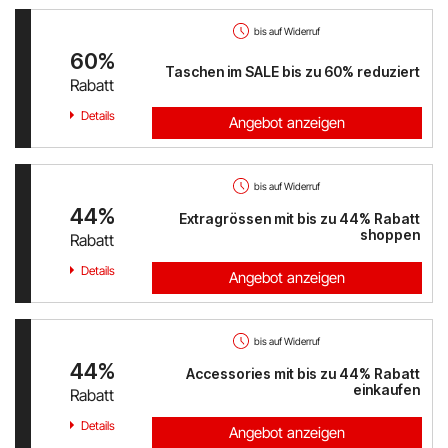
Austrian Airlines
bis auf Widerruf
Mr Beam
60%
Taschen im SALE bis zu 60% reduziert
Rabatt
ALPS RESORTS
Details
Angebot anzeigen
Yves Rocher
bis auf Widerruf
Thalia
44%
Extragrössen mit bis zu 44% Rabatt
shoppen
Rabatt
Douglas
Details
Angebot anzeigen
Alle Shops anzeigen
bis auf Widerruf
44%
Accessories mit bis zu 44% Rabatt
einkaufen
Rabatt
Details
Angebot anzeigen