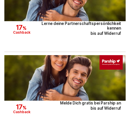
Austrian Airlines
Mr Beam
Lerne deine Partnerschaftspersönlichkeit
17
%
kennen
ALPS RESORTS
Cashback
bis auf Widerruf
Yves Rocher
Thalia
Douglas
Alle Shops anzeigen
Melde Dich gratis bei Parship an
17
%
bis auf Widerruf
Cashback