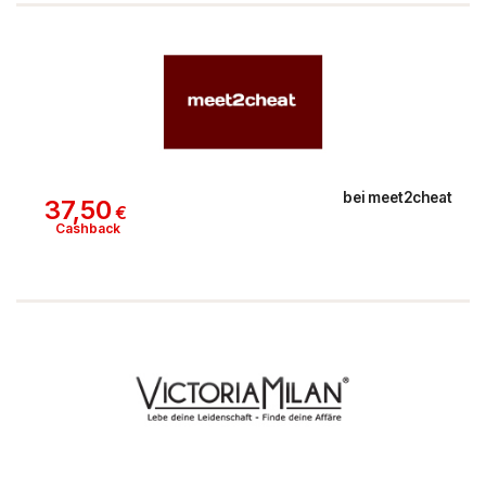
bei
meet2cheat
37,50
€
Cashback