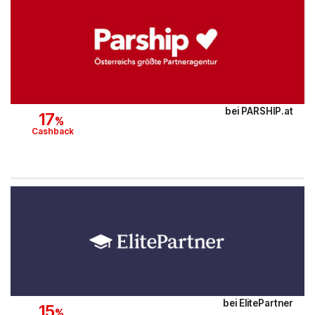
Hello Fresh
Shop Apotheke
ABOUT YOU
bei
PARSHIP.at
17
%
BALDUR
Cashback
MediaMarkt
Universal
oeticket
HUMANIC
Ulla Popken
bei
ElitePartner
15
%
Peek & Cloppenburg