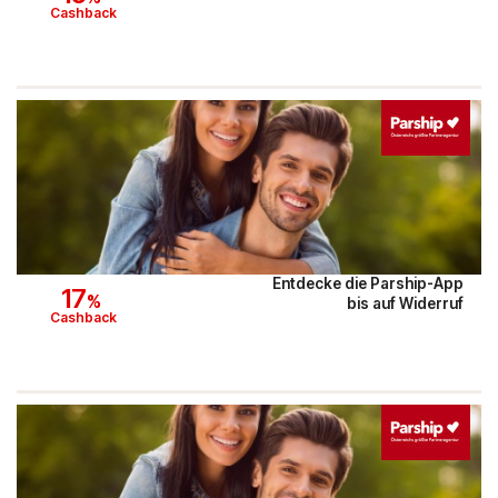
Cashback
PAGRO DISKONT
Lounge by Zalando
xxxLutz
OTTO
BADER
Entdecke die Parship-App
17
%
bis auf Widerruf
Bosch Hausgeräte
Cashback
EMP
CAMP DAVID & SOCCX
tink