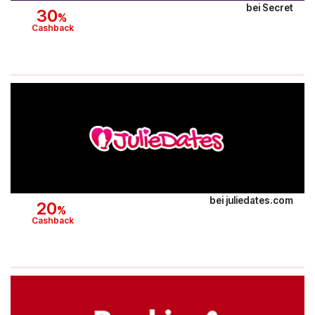
bei
Secret
30
%
Cashback
PAGRO DISKONT
Lounge by Zalando
xxxLutz
OTTO
BADER
Bosch Hausgeräte
bei
juliedates.com
20
%
Cashback
EMP
CAMP DAVID & SOCCX
tink