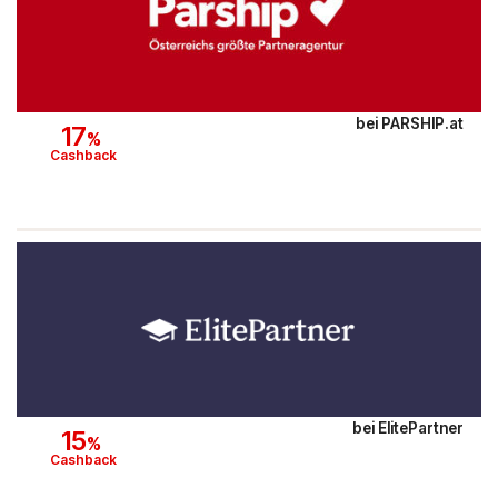
Austrian Airlines
Mr Beam
ALPS RESORTS
bei
PARSHIP.at
17
%
Cashback
Yves Rocher
Thalia
Douglas
Alle Shops anzeigen
bei
ElitePartner
15
%
Cashback