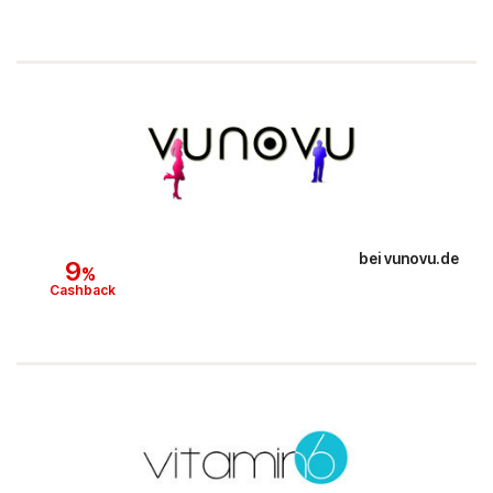
bei
vunovu.de
9
%
Cashback