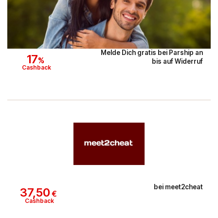
Melde Dich gratis bei Parship an
17
%
bis auf Widerruf
Cashback
bei
meet2cheat
37,50
€
Cashback