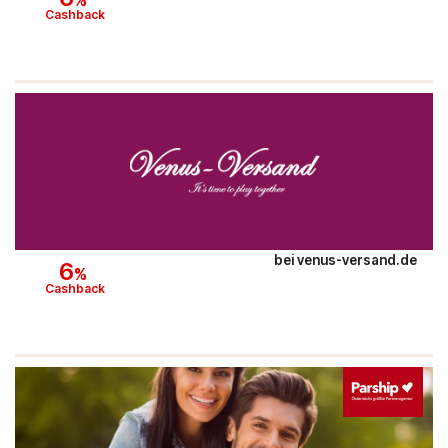
%
Cashback
bei
venus-versand.de
6
%
Cashback