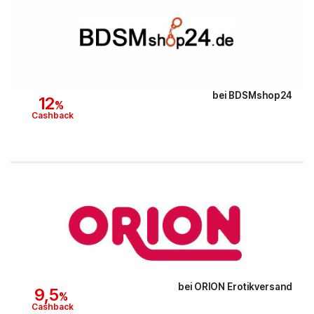
bei
BDSMshop24
12
%
Cashback
bei
ORION Erotikversand
9,5
%
Cashback