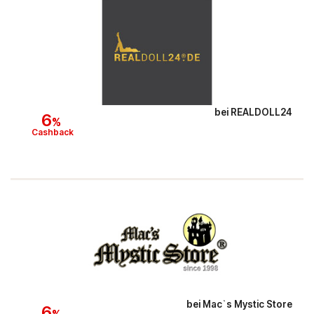
bei
REALDOLL24
6
%
Cashback
bei
Mac`s Mystic Store
6