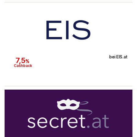
Hello Fresh
Shop Apotheke
ABOUT YOU
BALDUR
bei
EIS.at
7,5
%
Cashback
MediaMarkt
Universal
oeticket
HUMANIC
Ulla Popken
Peek & Cloppenburg