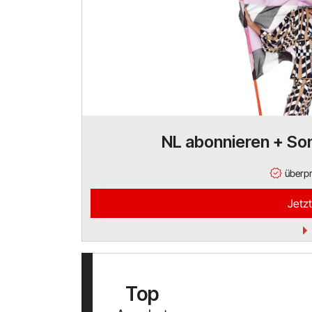
NL abonnieren + So
überpr
Jetzt
Top