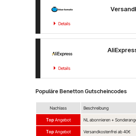
Versand
Details
AliExpress
Details
Populäre Benetton Gutscheincodes
Nachlass
Beschreibung
Top
Angebot
NL abonnieren + Sonderange
Top
Angebot
Versandkostenfrei ab 40€