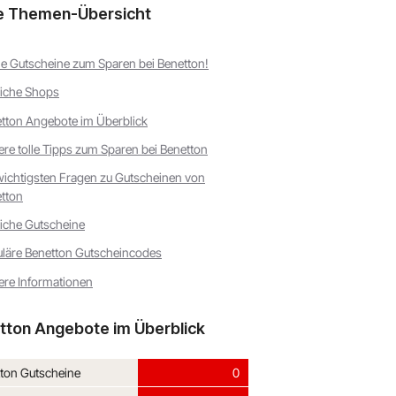
e Themen-Übersicht
e Gutscheine zum Sparen bei Benetton!
iche Shops
tton Angebote im Überblick
ere tolle Tipps zum Sparen bei Benetton
wichtigsten Fragen zu Gutscheinen von
tton
iche Gutscheine
läre Benetton Gutscheincodes
ere Informationen
tton Angebote im Überblick
ton Gutscheine
0