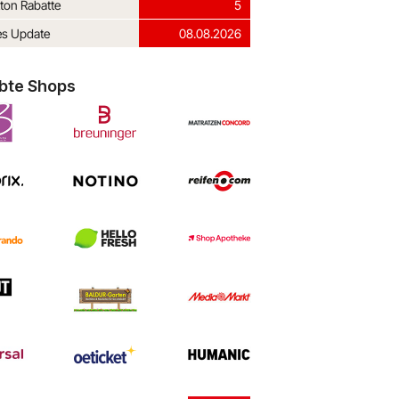
ton Rabatte
5
es Update
08.08.2026
ebte Shops