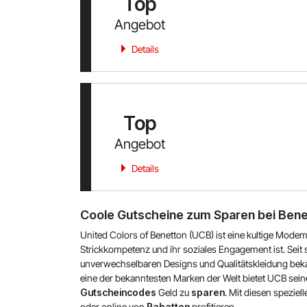
Top
Angebot
Details
Top
Angebot
Details
Coole Gutscheine zum Sparen bei Bene
United Colors of Benetton (UCB) ist eine kultige Modema
Strickkompetenz und ihr soziales Engagement ist. Seit 
unverwechselbaren Designs und Qualitätskleidung bekan
eine der bekanntesten Marken der Welt bietet UCB sein
Gutscheincodes
Geld zu
sparen
. Mit diesen speziel
oder online von
Rabatten
profitieren.