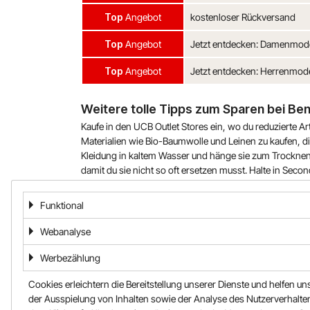
Top
Angebot
kostenloser Rückversand
Top
Angebot
Jetzt entdecken: Damenmod
Top
Angebot
Jetzt entdecken: Herrenmod
Weitere tolle Tipps zum Sparen bei Be
Kaufe in den UCB Outlet Stores ein, wo du reduzierte Art
Materialien wie Bio-Baumwolle und Leinen zu kaufen, 
Kleidung in kaltem Wasser und hänge sie zum Trocknen
damit du sie nicht so oft ersetzen musst. Halte in S
günstigen Preisen.
Funktional
Weitere Informationen
Webanalyse
Lies dir hier alle Informationen zu Cashback, dein
Werbezählung
https://gutscheine.news.at/faq
Cookies erleichtern die Bereitstellung unserer Dienste und helfen un
der Ausspielung von Inhalten sowie der Analyse des Nutzerverhalten