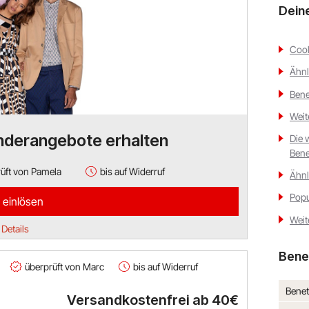
Dein
Cool
Ähnl
Bene
Weit
nderangebote erhalten
Die 
Bene
üft von Pamela
bis auf Widerruf
Ähnl
Popu
 einlösen
Weit
Details
Bene
überprüft von Marc
bis auf Widerruf
Benet
Versandkostenfrei ab 40€