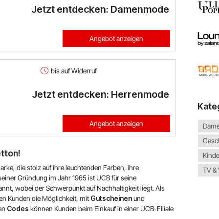
Jetzt entdecken: Damenmode
Angebot anzeigen
bis auf Widerruf
Jetzt entdecken: Herrenmode
Kate
Angebot anzeigen
Dam
Gesc
tton!
Kind
rke, die stolz auf ihre leuchtenden Farben, ihre
TV &
seiner Gründung im Jahr 1965 ist UCB für seine
nt, wobei der Schwerpunkt auf Nachhaltigkeit liegt. Als
en Kunden die Möglichkeit, mit
Gutscheinen
und
len
Codes
können Kunden beim Einkauf in einer UCB-Filiale