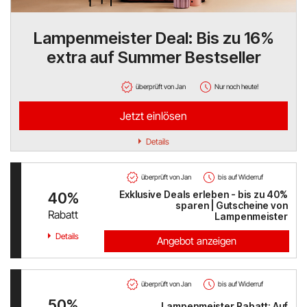
Hello Fresh
Lampenmeister Deal: Bis zu 16%
extra auf Summer Bestseller
Shop Apotheke
ABOUT YOU
überprüft von Jan
Nur noch heute!
Jetzt einlösen
BALDUR
Details
MediaMarkt
überprüft von Jan
bis auf Widerruf
Universal
Exklusive Deals erleben - bis zu 40%
40%
sparen | Gutscheine von
oeticket
Rabatt
Lampenmeister
Details
Angebot anzeigen
HUMANIC
Ulla Popken
überprüft von Jan
bis auf Widerruf
50%
Peek & Cloppenburg
Lampenmeister Rabatt: Auf