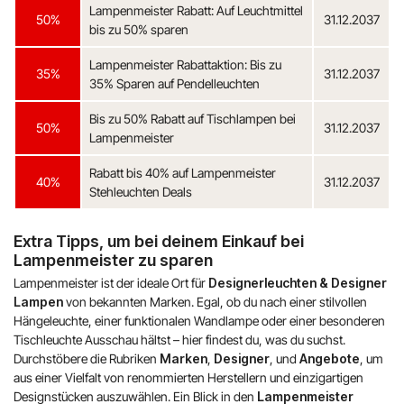
Lampenmeister Rabatt: Auf Leuchtmittel
50%
31.12.2037
bis zu 50% sparen
Lampenmeister Rabattaktion: Bis zu
35%
31.12.2037
35% Sparen auf Pendelleuchten
Bis zu 50% Rabatt auf Tischlampen bei
50%
31.12.2037
Lampenmeister
Rabatt bis 40% auf Lampenmeister
40%
31.12.2037
Stehleuchten Deals
Extra Tipps, um bei deinem Einkauf bei
Lampenmeister zu sparen
Lampenmeister ist der ideale Ort für
Designerleuchten & Designer
Lampen
von bekannten Marken. Egal, ob du nach einer stilvollen
Hängeleuchte, einer funktionalen Wandlampe oder einer besonderen
Tischleuchte Ausschau hältst – hier findest du, was du suchst.
Durchstöbere die Rubriken
Marken
,
Designer
, und
Angebote
, um
aus einer Vielfalt von renommierten Herstellern und einzigartigen
Designstücken auszuwählen. Ein Blick in den
Lampenmeister