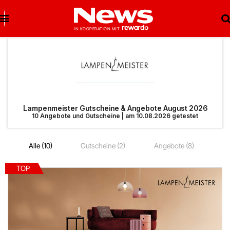
Brigitte Salzburg
Beste Gutscheine
Beste Angebote
Breuninger
Neueste Gutscheine
Neueste Angebote
Lampenmeister Gutscheine & Angebote August 2026
10 Angebote und Gutscheine | am 10.08.2026 getestet
Matratzen Concord
Top Gutscheine
Top Angebote
Alle (10)
Gutscheine (2)
Angebote (8)
bonprix
Exklusive Gutscheine
Exklusive Angebote
TOP
Notino
Sonderaktionen
reifen.com
Lieferando