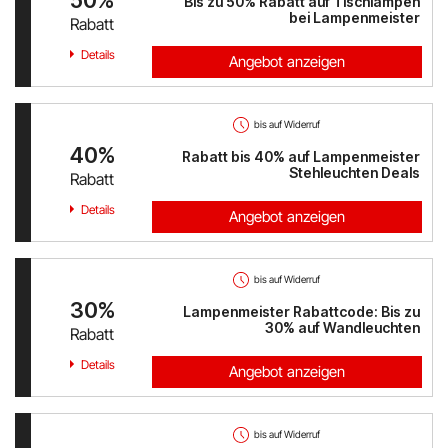
Bis zu 50% Rabatt auf Tischlampen
Austrian Airlines
bei Lampenmeister
Rabatt
Details
Mr Beam
Angebot anzeigen
ALPS RESORTS
bis auf Widerruf
Yves Rocher
40%
Rabatt bis 40% auf Lampenmeister
Stehleuchten Deals
Rabatt
Thalia
Details
Angebot anzeigen
Douglas
bis auf Widerruf
Alle Shops anzeigen
30%
Lampenmeister Rabattcode: Bis zu
30% auf Wandleuchten
Rabatt
Details
Angebot anzeigen
bis auf Widerruf