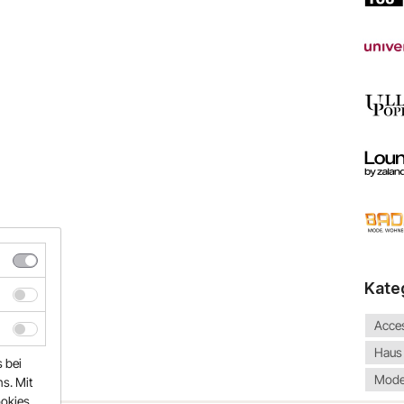
Kate
Acce
Haus
s bei
Mode
s. Mit
ookies