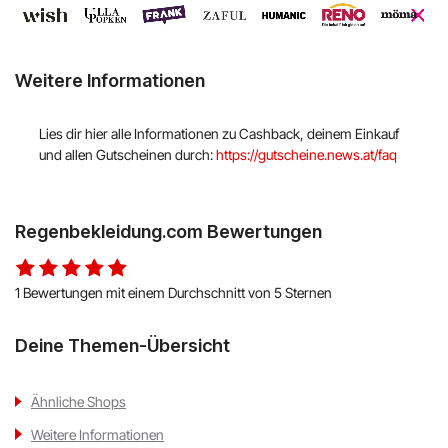
Hello Fresh
Shop Apotheke
Weitere Informationen
ABOUT YOU
Lies dir hier alle Informationen zu Cashback, deinem Einkauf
und allen Gutscheinen durch:
https://gutscheine.news.at/faq
BALDUR
MediaMarkt
Regenbekleidung.com Bewertungen
Universal
1 Bewertungen mit einem Durchschnitt von 5 Sternen
oeticket
Deine Themen-Übersicht
HUMANIC
Ulla Popken
Ähnliche Shops
Weitere Informationen
Peek & Cloppenburg