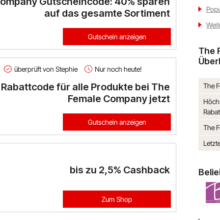
Company Gutscheincode: 40% sparen
Popu
auf das gesamte Sortiment
Weit
Gutschein anzeigen
The 
Über
überprüft von Stephie
Nur noch heute!
 Rabattcode für alle Produkte bei The
The 
Female Company jetzt
Höch
Rabat
Gutschein anzeigen
The 
Letzt
bis zu
2,5%
Cashback
Beli
Zum Shop