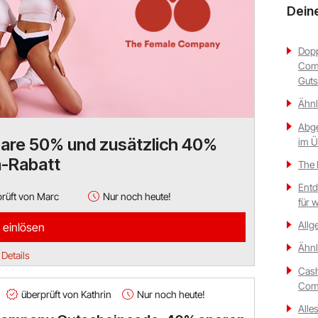
Dein
Dopp
Comp
Guts
Ähnl
Abge
are 50% und zusätzlich 40%
im Ü
a-Rabatt
The 
Entd
rüft von Marc
Nur noch heute!
für 
Allg
 einlösen
Ähnl
Details
Cash
Comp
überprüft von Kathrin
Nur noch heute!
Alle