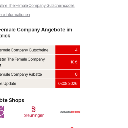
läre The Female Company Gutscheincodes
ere Informationen
Female Company Angebote im
blick
Female Company Gutscheine
4
ster The Female Company
10 €
t
Female Company Rabatte
0
es Update
07.08.2026
ebte Shops