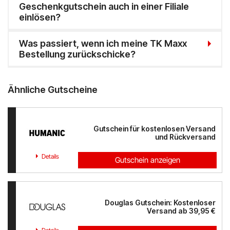
Geschenkgutschein auch in einer Filiale
einlösen?
PAGRO DISKONT
Was passiert, wenn ich meine TK Maxx
Lounge by Zalando
Bestellung zurückschicke?
xxxLutz
Ähnliche Gutscheine
OTTO
BADER
Gutschein für kostenlosen Versand
und Rückversand
Bosch Hausgeräte
Details
Gutschein anzeigen
EMP
CAMP DAVID & SOCCX
Douglas Gutschein: Kostenloser
Versand ab 39,95 €
tink