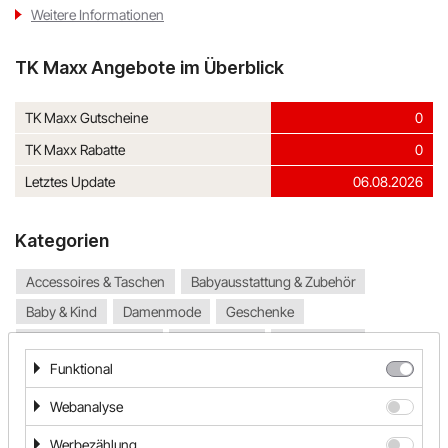
Weitere Informationen
TK Maxx Angebote im Überblick
TK Maxx Gutscheine
0
TK Maxx Rabatte
0
Letztes Update
06.08.2026
Kategorien
Accessoires & Taschen
Babyausstattung & Zubehör
Baby & Kind
Damenmode
Geschenke
Geschenke & Blumen
Herrenmode
Kindermode
Funktional
Kosmetik
Mode & Accessoires
Parfum & Kosmetik
Schmuck & Uhren
Schuhe
Spielzeug
Sportbekleidung
Webanalyse
Werbezählung