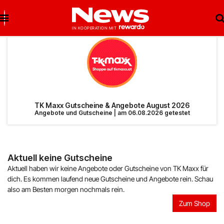
Brigitte Salzburg
Beste Gutscheine
Beste Angebote
Breuninger
Neueste Gutscheine
Neueste Angebote
TK Maxx Gutscheine & Angebote August 2026
Angebote und Gutscheine | am 06.08.2026 getestet
Matratzen Concord
Top Gutscheine
Top Angebote
bonprix
Exklusive Gutscheine
Exklusive Angebote
Aktuell keine Gutscheine
Aktuell haben wir keine Angebote oder Gutscheine von TK Maxx für
Notino
Sonderaktionen
dich. Es kommen laufend neue Gutscheine und Angebote rein. Schau
also am Besten morgen nochmals rein.
reifen.com
Zum Shop
Lieferando