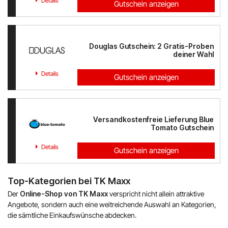
Details
Gutschein anzeigen
Austrian Airlines
Mr Beam
Douglas Gutschein: 2 Gratis-Proben
ALPS RESORTS
deiner Wahl
Details
Yves Rocher
Gutschein anzeigen
Thalia
Versandkostenfreie Lieferung Blue
Douglas
Tomato Gutschein
Details
Alle Shops anzeigen
Gutschein anzeigen
Top-Kategorien bei TK Maxx
Der
Online-Shop von TK Maxx
verspricht nicht allein attraktive
Angebote, sondern auch eine weitreichende Auswahl an Kategorien,
die sämtliche Einkaufswünsche abdecken.