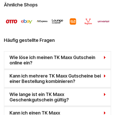
Ähnliche Shops
Hello Fresh
Shop Apotheke
ABOUT YOU
Häufig gestellte Fragen
BALDUR
MediaMarkt
Wie löse ich meinen TK Maxx Gutschein
online ein?
Universal
Kann ich mehrere TK Maxx Gutscheine bei
oeticket
einer Bestellung kombinieren?
HUMANIC
Wie lange ist ein TK Maxx
Geschenkgutschein gültig?
Ulla Popken
Kann ich einen TK Maxx
Peek & Cloppenburg