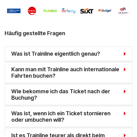
Hello Fresh
Shop Apotheke
Häufig gestellte Fragen
ABOUT YOU
BALDUR
Was ist Trainline eigentlich genau?
MediaMarkt
Kann man mit Trainline auch internationale
Fahrten buchen?
Universal
Wie bekomme ich das Ticket nach der
oeticket
Buchung?
HUMANIC
Was ist, wenn ich ein Ticket stornieren
oder umbuchen will?
Ulla Popken
Ist es Trainline teurer als direkt beim
Peek & Cloppenburg