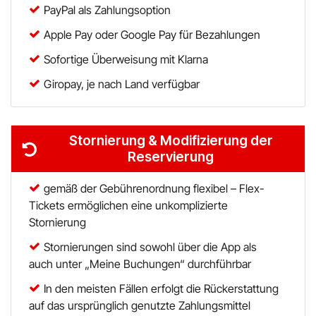
Austrian Airlines
PayPal als Zahlungsoption
Apple Pay oder Google Pay für Bezahlungen
Mr Beam
Sofortige Überweisung mit Klarna
ALPS RESORTS
Giropay, je nach Land verfügbar
Yves Rocher
Thalia
Stornierung & Modifizierung der
Reservierung
Douglas
gemäß der Gebührenordnung flexibel – Flex-
Tickets ermöglichen eine unkomplizierte
Alle Shops anzeigen
Stornierung
Stornierungen sind sowohl über die App als
auch unter „Meine Buchungen“ durchführbar
In den meisten Fällen erfolgt die Rückerstattung
auf das ursprünglich genutzte Zahlungsmittel