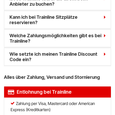
Anbieter zu buchen?
PAGRO DISKONT
Kann ich bei Trainline Sitzplätze
reservieren?
Lounge by Zalando
xxxLutz
Welche Zahlungsmöglichkeiten gibt es bei
Trainline?
OTTO
Wie setzte ich meinen Trainline Discount
BADER
Code ein?
Bosch Hausgeräte
Alles über Zahlung, Versand und Stornierung
EMP
Entlohnung bei Trainline
CAMP DAVID & SOCCX
Zahlung per Visa, Mastercard oder American
tink
Express (Kreditkarten)