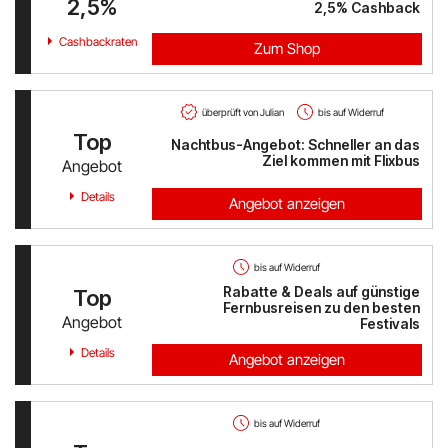
2,5%
2,5%
Cashback
Cashbackraten
PAGRO DISKONT
Zum Shop
Lounge by Zalando
überprüft von Julian
bis auf Widerruf
xxxLutz
Top
Nachtbus-Angebot: Schneller an das
Ziel kommen mit Flixbus
Angebot
OTTO
Details
Angebot anzeigen
BADER
bis auf Widerruf
Bosch Hausgeräte
Rabatte & Deals auf günstige
Top
Fernbusreisen zu den besten
Angebot
EMP
Festivals
Details
Angebot anzeigen
CAMP DAVID & SOCCX
tink
bis auf Widerruf