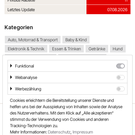
Letztes Update
07.08.2026
Kategorien
Auto, Motorrad & Transport
Baby & Kind
Elektronik & Technik
Essen & Trinken
Getränke
Hund
Internet, DSL & Mobilfunk
Mietwagen, Bahn & Bus
Funktional
Mode & Accessoires
Reise & Urlaub
Spielzeug
Tierbedarf
TV & Video
Webanalyse
Werbezählung
Cookies erleichtern die Bereitstellung unserer Dienste und
helfen uns bei der Ausspielung von Inhalten sowie der Analyse
ÜBER UNS
UNSER TEAM
FAQ
des Nutzerverhaltens. Mit dem Klick auf „Alle akzeptieren“
stimmst du der Verwendung von Cookies und anderen
REWARDO
KONTAKT
SHOPS
Tracking-Technologien zu.
SONDERAKTIONEN
KATEGORIEN
Mehr Informationen:
Datenschutz
,
Impressum