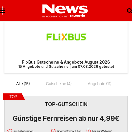
Brigitte Salzburg
Beste Gutscheine
Beste Angebote
Breuninger
Neueste Gutscheine
Neueste Angebote
FlixBus Gutscheine & Angebote August 2026
15 Angebote und Gutscheine | am 07.08.2026 getestet
Matratzen Concord
Top Gutscheine
Top Angebote
Alle (15)
Gutscheine (4)
Angebote (11)
bonprix
Exklusive Gutscheine
Exklusive Angebote
TOP
Notino
Sonderaktionen
TOP-GUTSCHEIN
reifen.com
Günstige Fernreisen ab nur 4,99€
Lieferando
am beliebtesten
überprüft von Julian
bis auf Widerruf