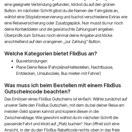
eine geeignete Verbindung gefunden, klickst du auf den grünen
Button. Im nächsten Schritt gibst du die Namen der Fahrgäste an,
wählst eine Sitzplatzreservierung und buchst verschiedene Extras wie
eine Reiseversicherung oder Zusatzgepäck. Nun musst du nur noch
deine Kontaktdaten und die gewünschte Zahlungsart angeben.
Überprüfe zum Schluss noch einmal deine Angabe und klicke
anschließend auf den orangenen „zur Zahlung“ Button.
Welche Kategorien bietet FlixBus an?
Busverbindungen
Plane Deine Reise (Fahrpläne/Haltestellen, Nachtbusse,
Entdecken, Urlaubsziele, Bus mieten mit Fahrer)
Was muss ich beim Bestellen mit einem FlixBus
Gutscheincode beachten?
Das Einlösen eines FlixBus Gutscheins ist einfach. Wähle zunächst auf
unserer Seite den FlixBus Gutschein, mit dem du bei deiner Reise am
meisten Geld sparen kannst und kopiere diesen in die
Zwischenablage. Wie gewohnt wählst du im nächsten Schritt die
passende Fahrt und klickt auf „Platz buchen“. Nun öffnet sich eine
Ansicht, in der du den FlixBus Rabattcode rechts oben in das freie