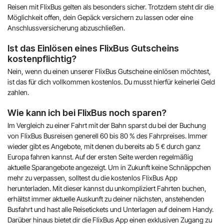
Reisen mit FlixBus gelten als besonders sicher. Trotzdem steht dir die
Möglichkeit offen, dein Gepäck versichern zu lassen oder eine
Anschlussversicherung abzuschließen.
Ist das Einlösen eines FlixBus Gutscheins
kostenpflichtig?
Nein, wenn du einen unserer FlixBus Gutscheine einlösen möchtest,
ist das für dich vollkommen kostenlos. Du musst hierfür keinerlei Geld
zahlen.
Wie kann ich bei FlixBus noch sparen?
Im Vergleich zu einer Fahrt mit der Bahn sparst du bei der Buchung
von FlixBus Busreisen generell 60 bis 80 % des Fahrpreises. Immer
wieder gibt es Angebote, mit denen du bereits ab 5 € durch ganz
Europa fahren kannst. Auf der ersten Seite werden regelmäßig
aktuelle Sparangebote angezeigt. Um in Zukunft keine Schnäppchen
mehr zu verpassen, solltest du die kostenlos FlixBus App
herunterladen. Mit dieser kannst du unkompliziert Fahrten buchen,
erhältst immer aktuelle Auskunft zu deiner nächsten, anstehenden
Busfahrt und hast alle Reisetickets und Unterlagen auf deinem Handy.
Darüber hinaus bietet dir die FlixBus App einen exklusiven Zugang zu