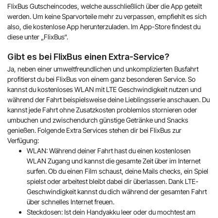
FlixBus Gutscheincodes, welche ausschließlich über die App geteilt
werden. Um keine Sparvorteile mehr zu verpassen, empfiehlt es sich
also, die kostenlose App herunterzuladen. Im App-Store findest du
diese unter „FlixBus“.
Gibt es bei FlixBus einen Extra-Service?
Ja, neben einer umweltfreundlichen und unkomplizierten Busfahrt
profitierst du bei FlixBus von einem ganz besonderen Service. So
kannst du kostenloses WLAN mit LTE Geschwindigkeit nutzen und
während der Fahrt beispielsweise deine Lieblingsserie anschauen. Du
kannst jede Fahrt ohne Zusatzkosten problemlos stornieren oder
umbuchen und zwischendurch günstige Getränke und Snacks
genießen. Folgende Extra Services stehen dir bei FlixBus zur
Verfügung:
WLAN: Während deiner Fahrt hast du einen kostenlosen
WLAN Zugang und kannst die gesamte Zeit über im Internet
surfen. Ob du einen Film schaust, deine Mails checks, ein Spiel
spielst oder arbeitest bleibt dabei dir überlassen. Dank LTE-
Geschwindigkeit kannst du dich während der gesamten Fahrt
über schnelles Internet freuen.
Steckdosen: Ist dein Handyakku leer oder du mochtest am