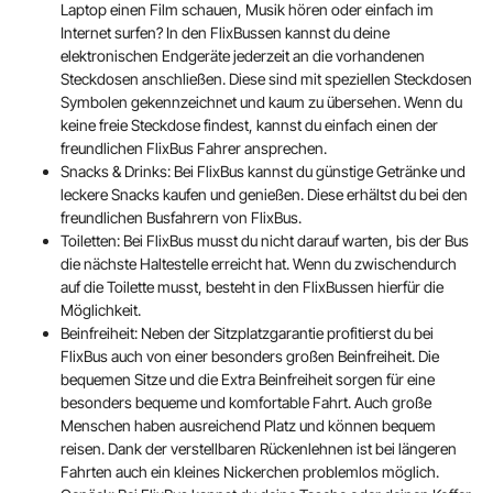
Laptop einen Film schauen, Musik hören oder einfach im
Internet surfen? In den FlixBussen kannst du deine
elektronischen Endgeräte jederzeit an die vorhandenen
Steckdosen anschließen. Diese sind mit speziellen Steckdosen
Symbolen gekennzeichnet und kaum zu übersehen. Wenn du
keine freie Steckdose findest, kannst du einfach einen der
freundlichen FlixBus Fahrer ansprechen.
Snacks & Drinks: Bei FlixBus kannst du günstige Getränke und
leckere Snacks kaufen und genießen. Diese erhältst du bei den
freundlichen Busfahrern von FlixBus.
Toiletten: Bei FlixBus musst du nicht darauf warten, bis der Bus
die nächste Haltestelle erreicht hat. Wenn du zwischendurch
auf die Toilette musst, besteht in den FlixBussen hierfür die
Möglichkeit.
Beinfreiheit: Neben der Sitzplatzgarantie profitierst du bei
FlixBus auch von einer besonders großen Beinfreiheit. Die
bequemen Sitze und die Extra Beinfreiheit sorgen für eine
besonders bequeme und komfortable Fahrt. Auch große
Menschen haben ausreichend Platz und können bequem
reisen. Dank der verstellbaren Rückenlehnen ist bei längeren
Fahrten auch ein kleines Nickerchen problemlos möglich.