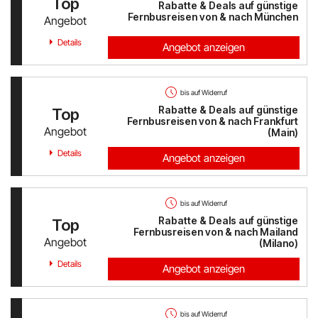
Top
Rabatte & Deals auf günstige
Austrian Airlines
Fernbusreisen von & nach München
Angebot
Mr Beam
Details
Angebot anzeigen
ALPS RESORTS
bis auf Widerruf
Yves Rocher
Rabatte & Deals auf günstige
Top
Fernbusreisen von & nach Frankfurt
Angebot
(Main)
Thalia
Details
Angebot anzeigen
Douglas
bis auf Widerruf
Alle Shops anzeigen
Rabatte & Deals auf günstige
Top
Fernbusreisen von & nach Mailand
Angebot
(Milano)
Details
Angebot anzeigen
bis auf Widerruf