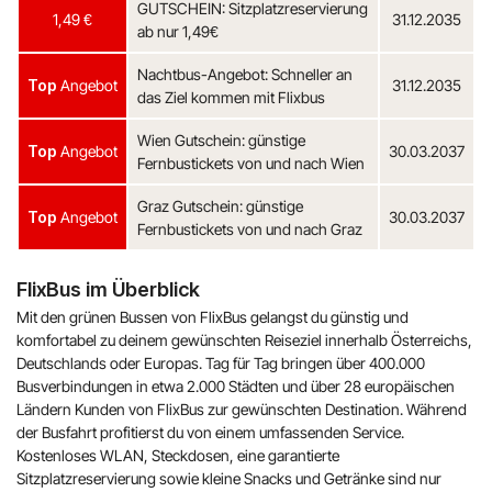
GUTSCHEIN: Sitzplatzreservierung
1,49 €
31.12.2035
ab nur 1,49€
Nachtbus-Angebot: Schneller an
Top
Angebot
31.12.2035
das Ziel kommen mit Flixbus
Wien Gutschein: günstige
Top
Angebot
30.03.2037
Fernbustickets von und nach Wien
Graz Gutschein: günstige
Top
Angebot
30.03.2037
Fernbustickets von und nach Graz
FlixBus im Überblick
Mit den grünen Bussen von FlixBus gelangst du günstig und
komfortabel zu deinem gewünschten Reiseziel innerhalb Österreichs,
Deutschlands oder Europas. Tag für Tag bringen über 400.000
Busverbindungen in etwa 2.000 Städten und über 28 europäischen
Ländern Kunden von FlixBus zur gewünschten Destination. Während
der Busfahrt profitierst du von einem umfassenden Service.
Kostenloses WLAN, Steckdosen, eine garantierte
Sitzplatzreservierung sowie kleine Snacks und Getränke sind nur