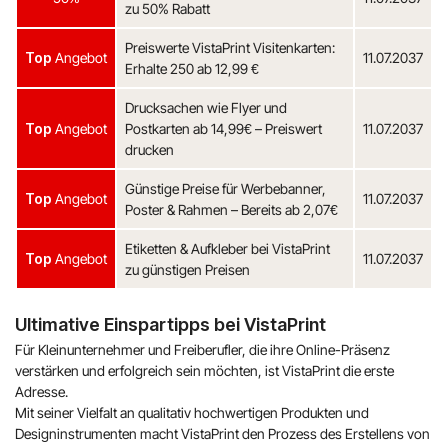
zu 50% Rabatt
Preiswerte VistaPrint Visitenkarten:
Top
Angebot
11.07.2037
Erhalte 250 ab 12,99 €
Drucksachen wie Flyer und
Top
Angebot
Postkarten ab 14,99€ – Preiswert
11.07.2037
drucken
Günstige Preise für Werbebanner,
Top
Angebot
11.07.2037
Poster & Rahmen – Bereits ab 2,07€
Eti­ket­ten & Auf­kle­ber bei VistaPrint
Top
Angebot
11.07.2037
zu günstigen Preisen
Ultimative Einspartipps bei VistaPrint
Für Kleinunternehmer und Freiberufler, die ihre Online-Präsenz
verstärken und erfolgreich sein möchten, ist VistaPrint die erste
Adresse.
Mit seiner Vielfalt an qualitativ hochwertigen Produkten und
Designinstrumenten macht VistaPrint den Prozess des Erstellens von