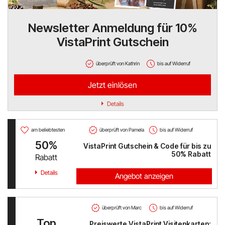
Hello Fresh
Newsletter Anmeldung für 10%
VistaPrint Gutschein
Shop Apotheke
ABOUT YOU
überprüft von Kathrin
bis auf Widerruf
Jetzt einlösen
BALDUR
Details
MediaMarkt
am beliebtesten
überprüft von Pamela
bis auf Widerruf
Universal
50%
VistaPrint Gutschein & Code für bis zu
50% Rabatt
oeticket
Rabatt
Details
Angebot anzeigen
HUMANIC
Ulla Popken
überprüft von Marc
bis auf Widerruf
Top
Preiswerte VistaPrint Visitenkarten:
Peek & Cloppenburg