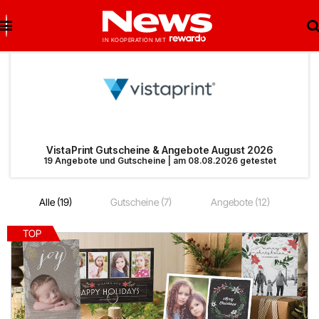
Brigitte Salzburg
Beste Gutscheine
Beste Angebote
Breuninger
Neueste Gutscheine
Neueste Angebote
VistaPrint Gutscheine & Angebote August 2026
19 Angebote und Gutscheine | am 08.08.2026 getestet
Matratzen Concord
Top Gutscheine
Top Angebote
Alle (19)
Gutscheine (7)
Angebote (12)
bonprix
Exklusive Gutscheine
Exklusive Angebote
TOP
Notino
Sonderaktionen
reifen.com
Lieferando