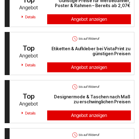
Günstige Preise für Werbebanner,
Austrian Airlines
Poster & Rahmen – Bereits ab 2,07€
Angebot
Details
Mr Beam
Angebot anzeigen
ALPS RESORTS
bis auf Widerruf
Yves Rocher
Top
Eti­ket­ten & Auf­kle­ber bei VistaPrint zu
günstigen Preisen
Angebot
Thalia
Details
Angebot anzeigen
Douglas
bis auf Widerruf
Alle Shops anzeigen
Top
Designermode & Taschen nach Maß
zu erschwinglichen Preisen
Angebot
Details
Angebot anzeigen
bis auf Widerruf