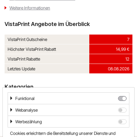
Weitere Informationen
VistaPrint Angebote im Überblick
VistaPrint Gutscheine
7
Höchster VistaPrint Rabatt
14,99 €
VistaPrint Rabatte
12
Letztes Update
08.08.2026
Kategorien
Funktional
Accessoires & Taschen
Bürozubehör
Büro & Arbeit
Geschenke
Geschenke & Blumen
Mode & Accessoires
Webanalyse
Werbezählung
Cookies erleichtern die Bereitstellung unserer Dienste und