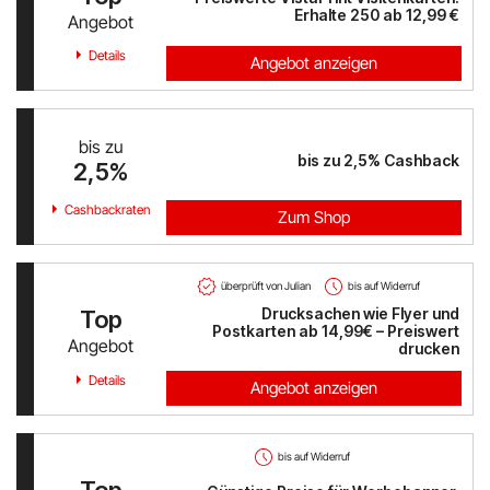
Erhalte 250 ab 12,99 €
Angebot
PAGRO DISKONT
Details
Angebot anzeigen
Lounge by Zalando
bis zu
xxxLutz
bis zu
2,5%
Cashback
2,5%
OTTO
Cashbackraten
Zum Shop
BADER
überprüft von Julian
bis auf Widerruf
Bosch Hausgeräte
Drucksachen wie Flyer und
Top
Postkarten ab 14,99€ – Preiswert
Angebot
drucken
EMP
Details
Angebot anzeigen
CAMP DAVID & SOCCX
tink
bis auf Widerruf
Top