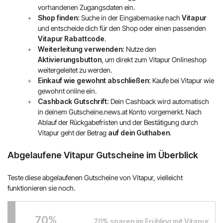
Austrian Airlines
vorhandenen Zugangsdaten ein.
Shop finden:
Suche in der Eingabemaske nach
Vitapur
Mr Beam
und entscheide dich für den Shop oder einen passenden
Vitapur Rabattcode
.
Weiterleitung verwenden:
Nutze den
ALPS RESORTS
Aktivierungsbutton
, um direkt zum Vitapur Onlineshop
weitergeleitet zu werden.
Yves Rocher
Einkauf wie gewohnt abschließen:
Kaufe bei Vitapur wie
gewohnt online ein.
Thalia
Cashback Gutschrift:
Dein Cashback wird automatisch
in deinem Gutscheine.news.at Konto vorgemerkt. Nach
Douglas
Ablauf der Rückgabefristen und der Bestätigung durch
Vitapur geht der Betrag
auf dein Guthaben
.
Alle Shops anzeigen
Abgelaufene Vitapur Gutscheine im Überblick
Teste diese abgelaufenen Gutscheine von Vitapur, vielleicht
funktionieren sie noch.
70%
70% sparen im Frühling mit Vitapur