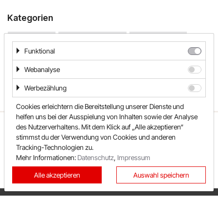
Kategorien
Damenmode
Elektronik & Technik
Haushaltsgeräte
Funktional
Haus & Garten
Herrenmode
Mode & Accessoires
Schönes Wohnen
Webanalyse
Werbezählung
Cookies erleichtern die Bereitstellung unserer Dienste und
helfen uns bei der Ausspielung von Inhalten sowie der Analyse
ÜBER UNS
UNSER TEAM
FAQ
des Nutzerverhaltens. Mit dem Klick auf „Alle akzeptieren“
stimmst du der Verwendung von Cookies und anderen
REWARDO
KONTAKT
SHOPS
Tracking-Technologien zu.
SONDERAKTIONEN
KATEGORIEN
Mehr Informationen:
Datenschutz
,
Impressum
BESTE GUTSCHEINE
NEUESTE GUTSCHEINE
Alle akzeptieren
Auswahl speichern
TOP GUTSCHEINE
EXKLUSIVE GUTSCHEINE
PRIVATSPHÄRE
IMPRESSUM
DATENSCHUTZ
AGB