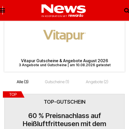
Brigitte Salzburg
Beste Gutscheine
Beste Angebote
Breuninger
Neueste Gutscheine
Neueste Angebote
Vitapur Gutscheine & Angebote August 2026
3 Angebote und Gutscheine | am 10.08.2026 getestet
Matratzen Concord
Top Gutscheine
Top Angebote
Alle (3)
Gutscheine (1)
Angebote (2)
bonprix
Exklusive Gutscheine
Exklusive Angebote
TOP
Notino
Sonderaktionen
TOP-GUTSCHEIN
reifen.com
60 % Preisnachlass auf
Heißluftfritteusen mit dem
Lieferando