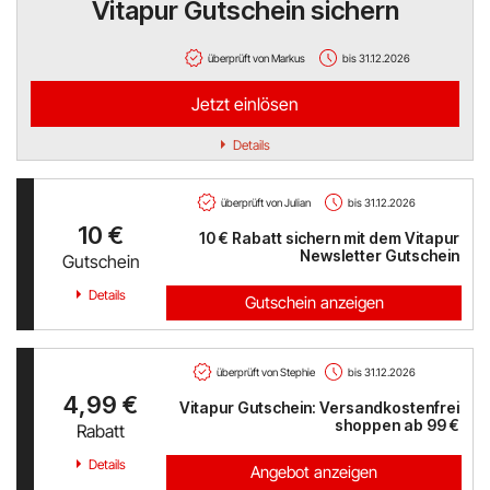
Vitapur Gutschein sichern
Hello Fresh
überprüft von Markus
bis 31.12.2026
Shop Apotheke
Jetzt einlösen
ABOUT YOU
Details
BALDUR
überprüft von Julian
bis 31.12.2026
10 €
MediaMarkt
10 € Rabatt sichern mit dem Vitapur
Newsletter Gutschein
Gutschein
Universal
Details
Gutschein anzeigen
oeticket
überprüft von Stephie
bis 31.12.2026
HUMANIC
4,99 €
Vitapur Gutschein: Versandkostenfrei
shoppen ab 99 €
Rabatt
Ulla Popken
Details
Angebot anzeigen
Peek & Cloppenburg