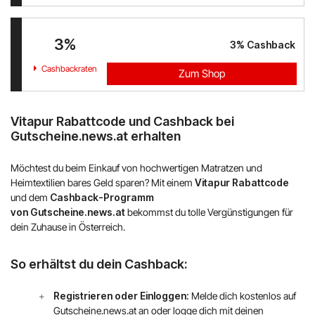
PAGRO DISKONT
3%
3%
Cashback
Lounge by Zalando
Cashbackraten
Zum Shop
xxxLutz
Vitapur Rabattcode und Cashback bei
OTTO
Gutscheine.news.at erhalten
BADER
Möchtest du beim Einkauf von hochwertigen Matratzen und
Heimtextilien bares Geld sparen? Mit einem
Vitapur Rabattcode
Bosch Hausgeräte
und dem
Cashback-Programm
von
Gutscheine.news.at
bekommst du tolle Vergünstigungen für
EMP
dein Zuhause in Österreich.
CAMP DAVID & SOCCX
So erhältst du dein Cashback:
tink
Registrieren oder Einloggen:
Melde dich kostenlos auf
Gutscheine.news.at an oder logge dich mit deinen