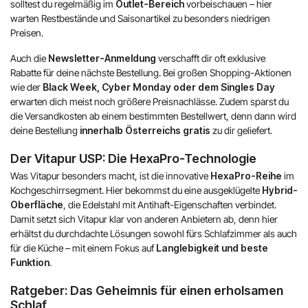
solltest du regelmäßig im
Outlet-Bereich
vorbeischauen – hier
warten Restbestände und Saisonartikel zu besonders niedrigen
Preisen.
Auch die
Newsletter-Anmeldung
verschafft dir oft exklusive
Rabatte für deine nächste Bestellung. Bei großen Shopping-Aktionen
wie der
Black Week, Cyber Monday oder dem Singles Day
erwarten dich meist noch größere Preisnachlässe. Zudem sparst du
die Versandkosten ab einem bestimmten Bestellwert, denn dann wird
deine Bestellung
innerhalb Österreichs gratis
zu dir geliefert.
Der Vitapur USP: Die HexaPro-Technologie
Was Vitapur besonders macht, ist die innovative
HexaPro-Reihe
im
Kochgeschirrsegment. Hier bekommst du eine ausgeklügelte
Hybrid-
Oberfläche
, die Edelstahl mit Antihaft-Eigenschaften verbindet.
Damit setzt sich Vitapur klar von anderen Anbietern ab, denn hier
erhältst du durchdachte Lösungen sowohl fürs Schlafzimmer als auch
für die Küche – mit einem Fokus auf
Langlebigkeit und beste
Funktion
.
Ratgeber: Das Geheimnis für einen erholsamen
Schlaf