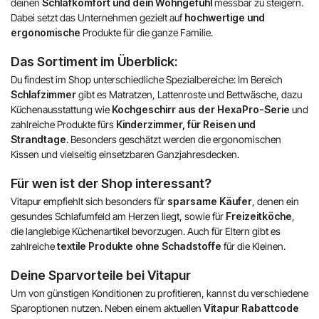
deinen
Schlafkomfort und dein Wohngefühl
messbar zu steigern.
Dabei setzt das Unternehmen gezielt auf
hochwertige und
ergonomische
Produkte für die ganze Familie.
Das Sortiment im Überblick:
Du findest im Shop unterschiedliche Spezialbereiche: Im Bereich
Schlafzimmer
gibt es Matratzen, Lattenroste und Bettwäsche, dazu
Küchenausstattung wie
Kochgeschirr aus der HexaPro-Serie
und
zahlreiche Produkte fürs
Kinderzimmer, für Reisen und
Strandtage
. Besonders geschätzt werden die ergonomischen
Kissen und vielseitig einsetzbaren Ganzjahresdecken.
Für wen ist der Shop interessant?
Vitapur empfiehlt sich besonders für
sparsame Käufer
, denen ein
gesundes Schlafumfeld am Herzen liegt, sowie für
Freizeitköche
,
die langlebige Küchenartikel bevorzugen. Auch für Eltern gibt es
zahlreiche
textile Produkte ohne Schadstoffe
für die Kleinen.
Deine Sparvorteile bei Vitapur
Um von günstigen Konditionen zu profitieren, kannst du verschiedene
Sparoptionen nutzen. Neben einem aktuellen
Vitapur Rabattcode