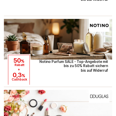
Hello Fresh
Shop Apotheke
ABOUT YOU
BALDUR
MediaMarkt
50
%
Notino Parfum SALE - Top-Angebote mit
Rabatt
bis zu 50% Rabatt sichern
Universal
+
bis auf Widerruf
0,3
%
Cashback
oeticket
HUMANIC
Ulla Popken
Peek & Cloppenburg