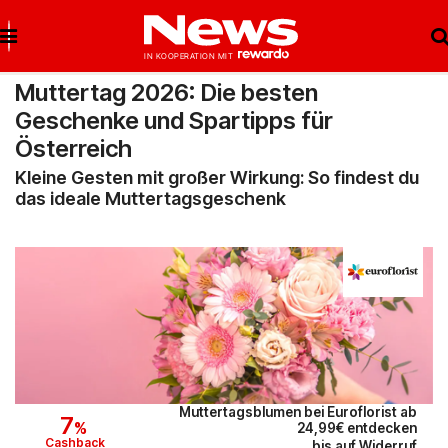
Muttertag 2026: Die besten
Geschenke und Spartipps für
Österreich
Brigitte Salzburg
Beste Gutscheine
Beste Angebote
Kleine Gesten mit großer Wirkung: So findest du
das ideale Muttertagsgeschenk
Breuninger
Neueste Gutscheine
Neueste Angebote
Matratzen Concord
Top Gutscheine
Top Angebote
bonprix
Exklusive Gutscheine
Exklusive Angebote
Notino
Sonderaktionen
reifen.com
Muttertagsblumen bei Euroflorist ab
7
%
24,99€ entdecken
Lieferando
Cashback
bis auf Widerruf