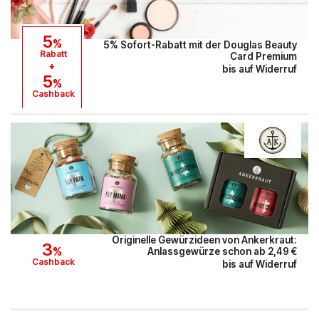
PAGRO DISKONT
5
%
5% Sofort-Rabatt mit der Douglas Beauty
Rabatt
Card Premium
Lounge by Zalando
+
bis auf Widerruf
5
%
Cashback
xxxLutz
OTTO
BADER
Bosch Hausgeräte
EMP
Originelle Gewürzideen von Ankerkraut:
3
%
Anlassgewürze schon ab 2,49 €
CAMP DAVID & SOCCX
Cashback
bis auf Widerruf
tink