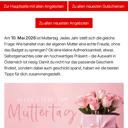
Austrian Airlines
Zur Hauptseite mit allen Angeboten
Zu allen neuesten Gutscheinen
Mr Beam
Zu allen neuesten Angeboten
ALPS RESORTS
Am
10. Mai 2026
ist Muttertag. Jedes Jahr stellt sich die gleiche
Yves Rocher
Frage: Wie bereitet man der eigenen Mutter eine echte Freude, ohne
das Budget zu sprengen? Ob eine kleine Aufmerksamkeit, etwas
Thalia
Selbstgemachtes oder ein hochwertiges Präsent – die Auswahl in
Österreich ist riesig. Damit du nicht nur das passende Geschenk
findest, sondern dabei auch geschickt sparst, haben wir die besten
Douglas
Tipps für dich zusammengestellt.
Alle Shops anzeigen