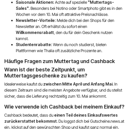
Saisonale Aktionen:
Achte auf spezielle
"Muttertags-
Sales"
. Besonders bei Notino oder Smartphoto gibt es in den
Wochen vor dem 10. Mai oft attraktive Preisnachlässe.
Newsletter-Vorteile:
Melde dich bei den Shops für den
Newsletter an. Oft erhältst du sofort einen
Willkommensrabatt
, den du für dein Geschenk nutzen
kannst.
Studentenrabatte:
Wenn du noch studierst, bieten
Plattformen wie Thalia oft zusätzliche Prozente an.
Häufige Fragen zum Muttertag und Cashback
Wann ist der beste Zeitpunkt, um
Muttertagsgeschenke zu kaufen?
Idealerweise kaufst du
zwischen Mitte April und Anfang Mai
. In
diesem Zeitraum sind die meisten Angebote verfügbar, und du stellst
sicher, dass die Lieferung rechtzeitig zum 10. Mai ankommt.
Wie verwende ich Cashback bei meinem Einkauf?
Cashback bedeutet, dass du
einen Teil deines Einkaufswertes
zurückerstattet bekommst
. Du loggst dich bei Gutscheine.news.at
ein, klickst auf den gewünschten Shop und kaufst ganz normal ein.