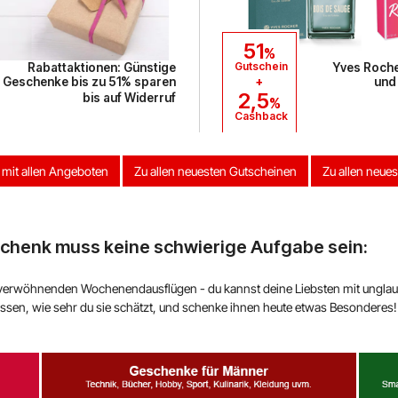
51
%
Gutschein
Rabattaktionen: Günstige
Yves Roche
+
Geschenke bis zu 51% sparen
und
2,5
bis auf Widerruf
%
Cashback
 mit allen Angeboten
Zu allen neuesten Gutscheinen
Zu allen neue
chenk muss keine schwierige Aufgabe sein:
zu verwöhnenden Wochenendausflügen - du kannst deine Liebsten mit ungla
ssen, wie sehr du sie schätzt, und schenke ihnen heute etwas Besonderes!