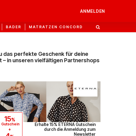
ANMELDEN
BADER
MATRATZEN CONCORD
u das perfekte Geschenk für deine
– in unseren vielfältigen Partnershops
15
%
Gutschein
Erhalte 15% ETERNA Gutschein
+
durch die Anmeldung zum
4
Newsletter