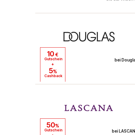
10
€
Gutschein
bei
Dougl
+
5
%
Cashback
50
%
Gutschein
bei
LASCA