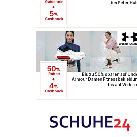
Gutschein
bei
Peter Ha
+
5
%
Cashback
50
%
Rabatt
Bis zu 50% sparen auf Und
+
Armour Damen Fitnessbekleidu
4
bis auf Widerr
%
Cashback