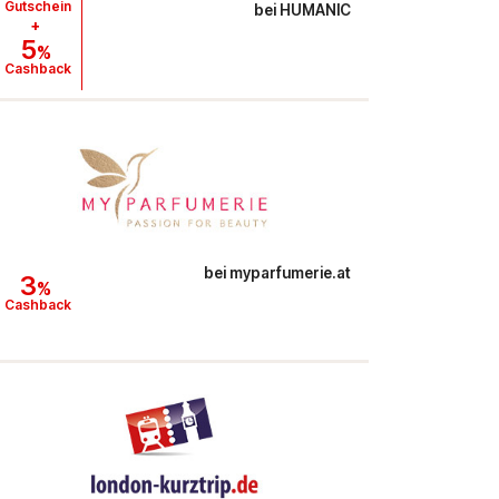
Gutschein
bei
HUMANIC
+
5
%
Cashback
bei
myparfumerie.at
3
%
Cashback