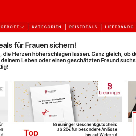
KATEGORIEN
REISEDEALS
LIEFERANDO
NGEBOTE
als für Frauen sichern!
 die Herzen höherschlagen lassen. Ganz gleich, ob d
deinem Leben oder einen geschätzten Freund suchst 
dig!
ür
Breuninger Geschenkgutschein:
en
ab 20€ für besondere Anlässe
Top
uf
bis auf Widerruf