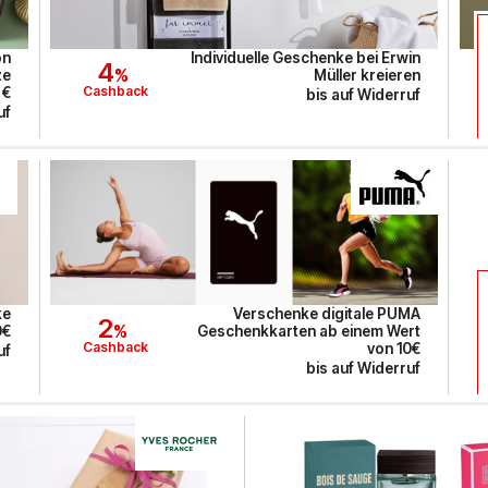
on
Individuelle Geschenke bei Erwin
4
%
ze
Müller kreieren
Cashback
 €
bis auf Widerruf
uf
ke
Verschenke digitale PUMA
2
%
0€
Geschenkkarten ab einem Wert
Cashback
von 10€
uf
bis auf Widerruf