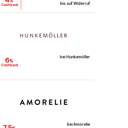
%
bis auf Widerruf
Cashback
bei
Hunkemöller
6
%
Cashback
bei
Amorelie
7,5