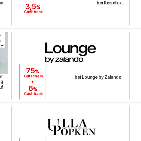
hn
bei
Reisefux
3,5
%
Cashback
75
%
Gutschein
er
bei
Lounge by Zalando
+
ng
6
uf
%
Cashback