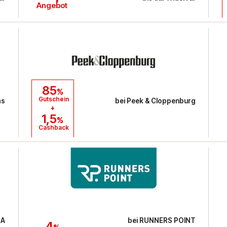
Angebot
85
%
Gutschein
as
bei
Peek & Cloppenburg
+
1,5
%
Cashback
NA
bei
RUNNERS POINT
4