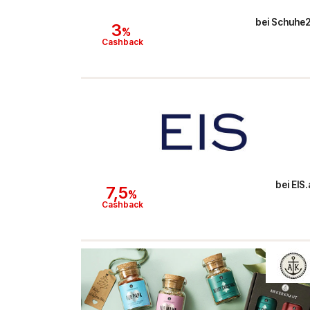
bei
Schuhe
3
%
Cashback
bei
EIS.
7,5
%
Cashback