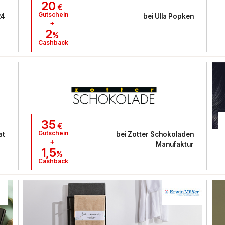
20
€
Gutschein
24
bei
Ulla Popken
+
2
%
Cashback
35
€
Gutschein
at
bei
Zotter Schokoladen
+
Manufaktur
1,5
%
Cashback