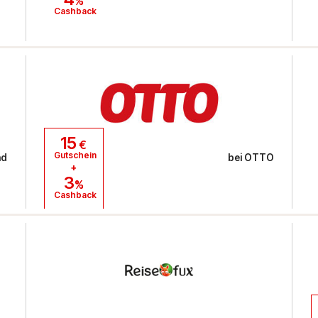
%
Cashback
15
€
Gutschein
nd
bei
OTTO
+
3
%
Cashback