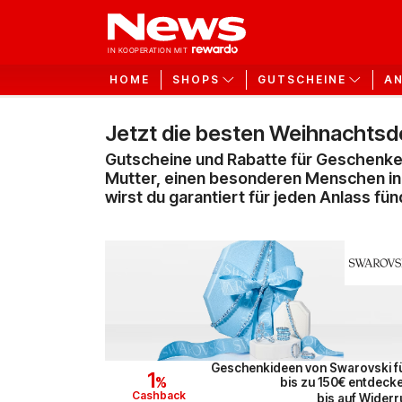
HOME
SHOPS
GUTSCHEINE
A
Jetzt die besten Weihnachtsde
Gutscheine und Rabatte für Geschenke,
Mutter, einen besonderen Menschen in 
wirst du garantiert für jeden Anlass fün
Geschenkideen von Swarovski f
1
%
bis zu 150€ entdeck
Cashback
bis auf Widerr