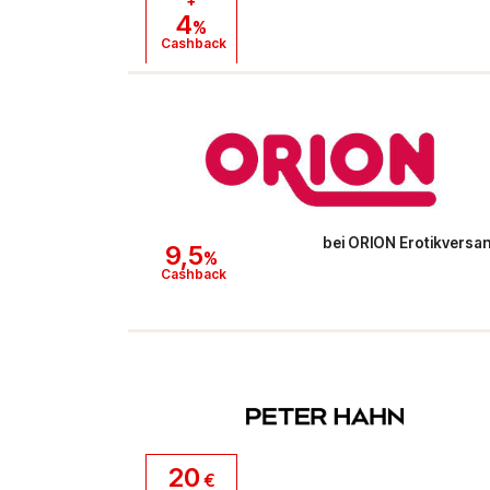
+
4
%
Cashback
bei
ORION Erotikversa
9,5
%
Cashback
20
€