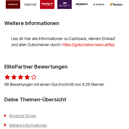
Hello Fresh
Shop Apotheke
Weitere Informationen
ABOUT YOU
Lies dir hier alle Informationen zu Cashback, deinem Einkauf
und allen Gutscheinen durch:
https://gutscheine.news.at/faq
BALDUR
MediaMarkt
ElitePartner Bewertungen
Universal
98 Bewertungen mit einem Durchschnitt von 4.29 Sternen
oeticket
Deine Themen-Übersicht
HUMANIC
Ulla Popken
Ähnliche Shops
Weitere Informationen
Peek & Cloppenburg