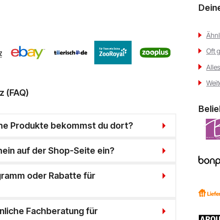
Dein
Ähnl
Oft 
Alle
Weit
z (FAQ)
Beli
che Produkte bekommst du dort?
hein auf der Shop-Seite ein?
ogramm oder Rabatte für
önliche Fachberatung für