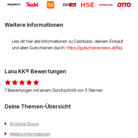
Hello Fresh
Shop Apotheke
Weitere Informationen
ABOUT YOU
Lies dir hier alle Informationen zu Cashback, deinem Einkauf
und allen Gutscheinen durch:
https://gutscheine.news.at/faq
BALDUR
MediaMarkt
Lana KK® Bewertungen
Universal
7 Bewertungen mit einem Durchschnitt von 5 Sternen
oeticket
Deine Themen-Übersicht
HUMANIC
Ulla Popken
Ähnliche Shops
Weitere Informationen
Peek & Cloppenburg