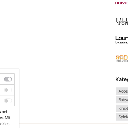
Kate
Acce
Baby
Kind
s bei
Spiel
s. Mit
ookies