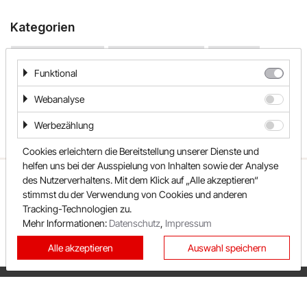
Kategorien
PAGRO DISKONT
CBD & E-Zigaretten
Elektronik & Technik
Kosmetik
Lounge by Zalando
Funktional
Parfum
Parfum & Kosmetik
xxxLutz
Tabakwaren, CBD & E-Zigaretten
TV & Video
Webanalyse
Werbezählung
OTTO
Cookies erleichtern die Bereitstellung unserer Dienste und
BADER
helfen uns bei der Ausspielung von Inhalten sowie der Analyse
ÜBER UNS
UNSER TEAM
FAQ
des Nutzerverhaltens. Mit dem Klick auf „Alle akzeptieren“
Bosch Hausgeräte
stimmst du der Verwendung von Cookies und anderen
REWARDO
KONTAKT
SHOPS
Tracking-Technologien zu.
SONDERAKTIONEN
KATEGORIEN
EMP
Mehr Informationen:
Datenschutz
,
Impressum
BESTE GUTSCHEINE
NEUESTE GUTSCHEINE
Alle akzeptieren
Auswahl speichern
CAMP DAVID & SOCCX
TOP GUTSCHEINE
EXKLUSIVE GUTSCHEINE
tink
PRIVATSPHÄRE
IMPRESSUM
DATENSCHUTZ
AGB