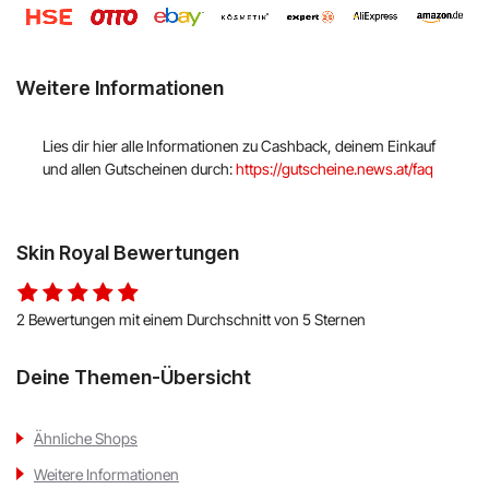
Hello Fresh
Shop Apotheke
Weitere Informationen
ABOUT YOU
Lies dir hier alle Informationen zu Cashback, deinem Einkauf
und allen Gutscheinen durch:
https://gutscheine.news.at/faq
BALDUR
MediaMarkt
Skin Royal Bewertungen
Universal
2 Bewertungen mit einem Durchschnitt von 5 Sternen
oeticket
Deine Themen-Übersicht
HUMANIC
Ulla Popken
Ähnliche Shops
Weitere Informationen
Peek & Cloppenburg