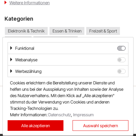
Weitere Informationen
PAGRO DISKONT
Kategorien
Lounge by Zalando
Elektronik & Technik
Essen & Trinken
Freizeit & Sport
Geschenke
Geschenke & Blumen
xxxLutz
Funktional
Internet, DSL & Mobilfunk
Lebensmittel
Sport
OTTO
TV & Video
Webanalyse
BADER
Werbezählung
Cookies erleichtern die Bereitstellung unserer Dienste und
Bosch Hausgeräte
helfen uns bei der Ausspielung von Inhalten sowie der Analyse
ÜBER UNS
UNSER TEAM
FAQ
des Nutzerverhaltens. Mit dem Klick auf „Alle akzeptieren“
EMP
stimmst du der Verwendung von Cookies und anderen
REWARDO
KONTAKT
SHOPS
Tracking-Technologien zu.
SONDERAKTIONEN
KATEGORIEN
CAMP DAVID & SOCCX
Mehr Informationen:
Datenschutz
,
Impressum
BESTE GUTSCHEINE
NEUESTE GUTSCHEINE
tink
Alle akzeptieren
Auswahl speichern
TOP GUTSCHEINE
EXKLUSIVE GUTSCHEINE