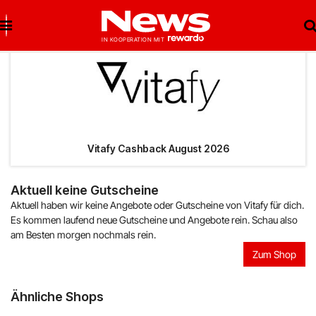
Brigitte Salzburg
Beste Gutscheine
Beste Angebote
Breuninger
Neueste Gutscheine
Neueste Angebote
Vitafy Cashback August 2026
Matratzen Concord
Top Gutscheine
Top Angebote
Aktuell keine Gutscheine
Aktuell haben wir keine Angebote oder Gutscheine von Vitafy für dich.
bonprix
Exklusive Gutscheine
Exklusive Angebote
Es kommen laufend neue Gutscheine und Angebote rein. Schau also
am Besten morgen nochmals rein.
Notino
Sonderaktionen
Zum Shop
reifen.com
Ähnliche Shops
Lieferando