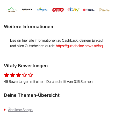
Hello Fresh
Shop Apotheke
Weitere Informationen
ABOUT YOU
Lies dir hier alle Informationen zu Cashback, deinem Einkauf
BALDUR
und allen Gutscheinen durch:
https://gutscheine.news.at/faq
MediaMarkt
Vitafy Bewertungen
Universal
oeticket
49 Bewertungen mit einem Durchschnitt von 3.16 Sternen
HUMANIC
Deine Themen-Übersicht
Ulla Popken
Ähnliche Shops
Peek & Cloppenburg