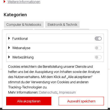
Weitere Informationen
PAGRO DISKONT
Kategorien
Lounge by Zalando
Computer & Notebooks
Elektronik & Technik
Haushaltsgeräte
Haus & Garten
Haus & Technik
xxxLutz
Funktional
Heimwerken & Garten
Schönes Wohnen
OTTO
Smartphones & Tablets
Webanalyse
BADER
Werbezählung
Cookies erleichtern die Bereitstellung unserer Dienste und
Bosch Hausgeräte
helfen uns bei der Ausspielung von Inhalten sowie der Analyse
ÜBER UNS
UNSER TEAM
FAQ
des Nutzerverhaltens. Mit dem Klick auf „Alle akzeptieren“
EMP
stimmst du der Verwendung von Cookies und anderen
REWARDO
KONTAKT
SHOPS
Tracking-Technologien zu.
SONDERAKTIONEN
KATEGORIEN
CAMP DAVID & SOCCX
Mehr Informationen:
Datenschutz
,
Impressum
BESTE GUTSCHEINE
NEUESTE GUTSCHEINE
Alle akzeptieren
Auswahl speichern
tink
TOP GUTSCHEINE
EXKLUSIVE GUTSCHEINE